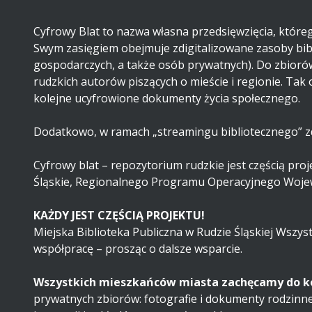
Cyfrowy Blat to nazwa własna przedsięwzięcia, które
Swym zasięgiem obejmuje zdigitalizowane zasoby biblio
gospodarczych, a także osób prywatnych). Do zbiorów zd
rudzkich autorów piszących o mieście i regionie. Tak 
kolejne ucyfrowione dokumenty życia społecznego.
Dodatkowo, w ramach „streamingu bibliotecznego” zd
Cyfrowy blat – repozytorium rudzkie jest częścią pro
Śląskie, Regionalnego Programu Operacyjnego Wojew
KAŻDY JEST CZĘŚCIĄ PROJEKTU!
Miejska Biblioteka Publiczna w Rudzie Śląskiej Ws
współpracę – prosząc o dalsze wsparcie.
Wszystkich mieszkańców miasta zachęcamy do kor
prywatnych zbiorów: fotografie i dokumenty rodzinne,