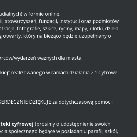
dialnych) w formie online.
ii, stowarzyszeń, fundacji, instytucji oraz podmiotów
cje, fotografie, szkice, ryciny, mapy, ulotki, dzieła
og otwarty, który na bieżąco będzie uzupełniany o
órców/wydarzeń ważnych dla miasta.
skiej” realizowanego w ramach działania 2.1 Cyfrowe
m SERDECZNIE DZIĘKUJE za dotychczasową pomoc i
teki cyfrowej
(prosimy o udostępnienie swoich
cia społecznego będące w posiadaniu parafii, szkół,