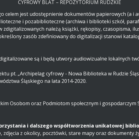
CYFROWY BLAT – REPOZYTORIUM RUDZKIE
go celem jest udostępnienie dokumentów papierowych (a i au
teczne i pozabiblioteczne (archiwa i biblioteki szkół, paraf
igitalizowanych należą książki, rękopisy, czasopisma, ilustra
określony zasób zdefiniowany do digitalizacji stanowi katal
igitalizowane są i będą utwory audiowizualne lokalnych tw
jektu pt. „Archipelag cyfrowy - Nowa Biblioteka w Rudzie Ślą
ództwa Śląskiego na lata 2014-2020.
zystkim Osobom oraz Podmiotom społecznym i gospodarczy
zystania i dalszego współtworzenia unikatowej biblio
 zdjęcia z okolicy, pocztówki, stare mapy oraz dokumenty ży